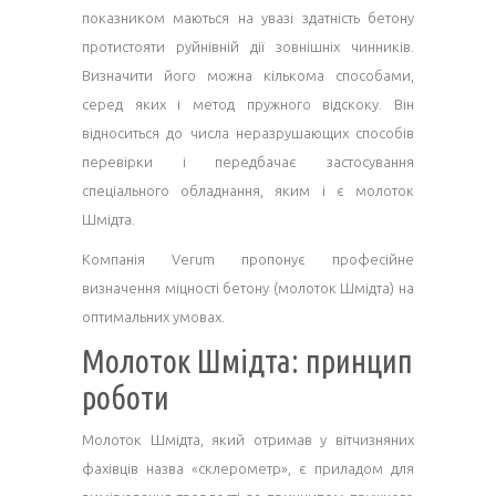
показником маються на увазі здатність бетону
протистояти руйнівній дії зовнішніх чинників.
Визначити його можна кількома способами,
серед яких і метод пружного відскоку. Він
відноситься до числа неразрушающих способів
перевірки і передбачає застосування
спеціального обладнання, яким і є молоток
Шмідта.
Компанія Verum пропонує професійне
визначення міцності бетону (молоток Шмідта) на
оптимальних умовах.
Молоток Шмідта: принцип
роботи
Молоток Шмідта, який отримав у вітчизняних
фахівців назва «склерометр», є приладом для