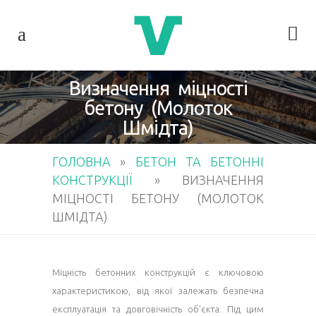
Визначення міцності
бетону (Молоток
Шмідта)
ГОЛОВНА
»
БЕТОН ТА БЕТОННІ
КОНСТРУКЦІЇ
»
ВИЗНАЧЕННЯ
МІЦНОСТІ БЕТОНУ (МОЛОТОК
ШМІДТА)
Міцність бетонних конструкцій є ключовою
характеристикою, від якої залежать безпечна
експлуатація та довговічність об’єкта. Під цим