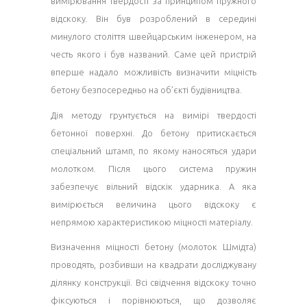
вимірювання твердості за принципом пружного
відскоку. Він був розроблений в середині
минулого століття швейцарським інженером, на
честь якого і був названий. Саме цей пристрій
вперше надало можливість визначити міцність
бетону безпосередньо на об’єкті будівництва.
Дія методу грунтується на вимірі твердості
бетонної поверхні. До бетону притискається
спеціальний штамп, по якому наносяться удари
молотком. Після цього система пружин
забезпечує вільний відскік ударника. А яка
вимірюється величина цього відскоку є
непрямою характеристикою міцності матеріалу.
Визначення міцності бетону (молоток Шмідта)
проводять, розбивши на квадрати досліджувану
ділянку конструкції. Всі свідчення відскоку точно
фіксуються і порівнюються, що дозволяє