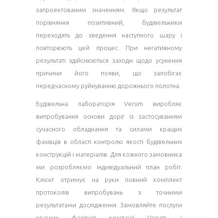
запроектованим значенням. Якщо результат
порівняння позитивний, будівельники
переходять до зведення наступного шару і
повторюють цей процес. При негативному
результаті здійснюються заходи щодо усунення
причини його появи, що запобігає
передчасному руйнуванню дорожнього полотна.
Будівельна лабораторія Verum виробляє
випробування основи доріг із застосуванням
сучасного обладнання та силами кращих
фахівців в області контролю якості будівельних
конструкцій і матеріалів. Для кожного замовника
ми розробляємо індивідуальний план робіт.
Клієнт отримує на руки повний комплект
протоколів випробувань з точними
результатами дослідження. Замовляйте послуги
кращих фахівців компанії Verum, і