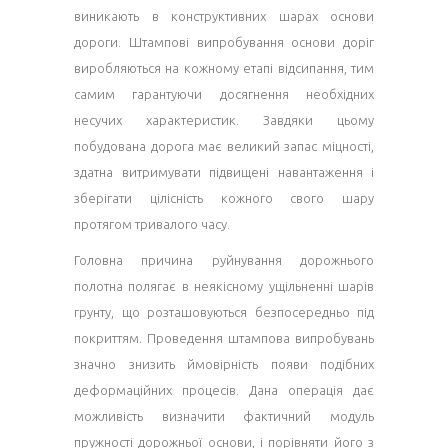
виникають в конструктивних шарах основи
дороги. Штампові випробування основи доріг
виробляються на кожному етапі відсипання, тим
самим гарантуючи досягнення необхідних
несучих характеристик. Завдяки цьому
побудована дорога має великий запас міцності,
здатна витримувати підвищені навантаження і
зберігати цілісність кожного свого шару
протягом тривалого часу.
Головна причина руйнування дорожнього
полотна полягає в неякісному ущільненні шарів
грунту, що розташовуються безпосередньо під
покриттям. Проведення штампова випробувань
значно знизить ймовірність появи подібних
деформаційних процесів. Дана операція дає
можливість визначити фактичний модуль
пружності дорожньої основи, і порівняти його з