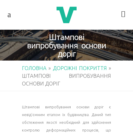
Штампові
випробування основи
доріг
ГОЛОВНА
»
ДОРОЖНІ ПОКРИТТЯ
»
ШТАМПОВІ ВИПРОБУВАННЯ
ОСНОВИ ДОРІГ
Штампові випробування основи доріг є
невід’ємним етапом їх будівництва. Даний тип
обстеження якості необхідний для здійснення
контролю деформаційних процесів, що