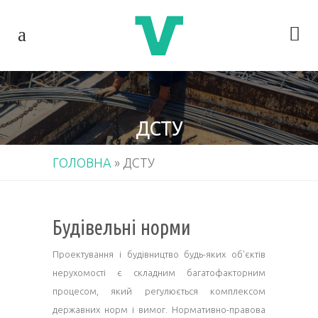
ДСТУ
ГОЛОВНА
»
ДСТУ
Будівельні норми
Проектування і будівництво будь-яких об’єктів
нерухомості є складним багатофакторним
процесом, який регулюється комплексом
державних норм і вимог. Нормативно-правова