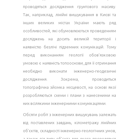
проводяться дослідження грунтового масиву.
Так, наприклад, лінійні вишукування в Києві та
інших великих містах України мають ряд
особливостей, які обумовлюються проведенням
досліджень на досить великій території і
наявністю безлічі підземних комунікацій. Тому
перед виконанням геології обов’язковою
умовою є наявність топооснови, для її отримання
необхідно виконати інженерно-геодезичні
дослідження. Зокрема, проводиться
топографічна зйомка місцевості, на основі якої
розробляються схеми і плани з нанесеними на
них всілякими інженерними комунікаціями.
Обсяги робіт з інженерних вишукувань залежать
від поставлених завдань, кілометражу лінійних
об’єктів, складності інженерно-геологічних умов,
а також від типу об’єкта для якого проводяться