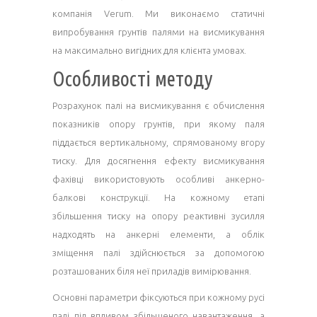
компанія Verum. Ми виконаємо статичні
випробування грунтів палями на висмикування
на максимально вигідних для клієнта умовах.
Особливості методу
Розрахунок палі на висмикування є обчислення
показників опору грунтів, при якому паля
піддається вертикальному, спрямованому вгору
тиску. Для досягнення ефекту висмикування
фахівці використовують особливі анкерно-
балкові конструкції. На кожному етапі
збільшення тиску на опору реактивні зусилля
надходять на анкерні елементи, а облік
зміщення палі здійснюється за допомогою
розташованих біля неї приладів вимірювання.
Основні параметри фіксуються при кожному русі
палі під впливом збільшеного навантаження, а