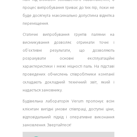
процес випробування триває до тих пір, поки не
буде досягнута максимально допустима відмітка
переміщення.
Статичні випробування грунтів палями на
висмикування дозволяє отримати точні і
об’єктивні результати, що дозволяють
розрахувати основні експлуатаційні
характеристики і межі міцності паль. На підставі
проведених обчислень співробітники компанії
складають докладний технічний звіт, який і
надається замовнику.
Будівельна лабораторія Verum пропонує всім
клієнтам вигідні умови співпраці, доступні ціни,
відповідальний підхід і оперативне виконання
замовлення. Звертайтеся!